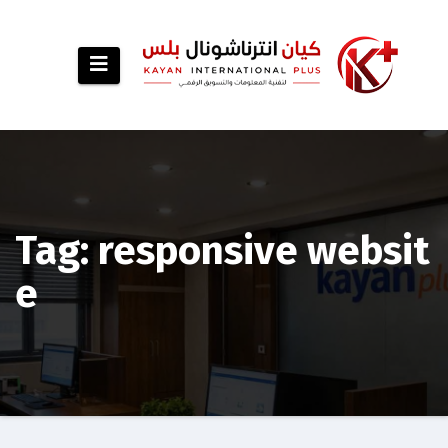
p
o
t
Tag: responsive websit
e