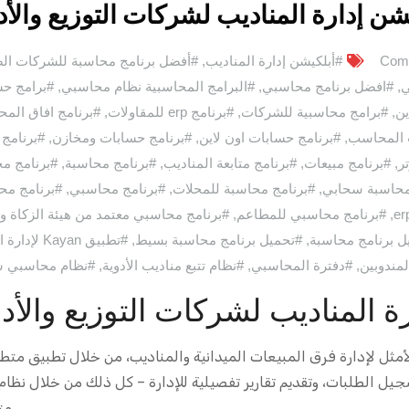
شن إدارة المناديب لشركات التوزيع والأد
#أبلكيشن إدارة المناديب
,
#أفضل برنامج محاسبة للشركات ال
ي
,
#افضل برنامج محاسبي
,
#البرامج المحاسبية نظام محاسبي
,
#برامج ح
ين
,
#برامج محاسبية للشركات
,
#برنامج erp للمقاولات
,
#برنامج افاق الم
 المحاسب
,
#برنامج حسابات اون لاين
,
#برنامج حسابات ومخازن
,
#برنامج 
ر
,
#برنامج مبيعات
,
#برنامج متابعة المناديب
,
#برنامج محاسبة
,
#برنامج م
محاسبة سحابي
,
#برنامج محاسبة للمحلات
,
#برنامج محاسبي
,
#برنامج مح
,
#برنامج محاسبي للمطاعم
,
#برنامج محاسبي معتمد من هيئة الزكاة و
ل برنامج محاسبة
,
#تحميل برنامج محاسبة بسيط
,
#تطبيق Kayan لإدارة التوزيع
لمندوبين
,
#دفترة المحاسبي
,
#نظام تتبع مناديب الأدوية
,
#نظام محاسبي 
ة المناديب لشركات التوزيع والأدو
مثل لإدارة فرق المبيعات الميدانية والمناديب، من خلال تطبيق متطو
تسجيل الطلبات، وتقديم تقارير تفصيلية للإدارة – كل ذلك من خلال نظام
ي مت