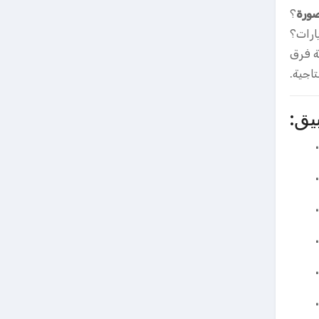
صورة
؟
ارات؟
ة فرق
تاجية.
يق: