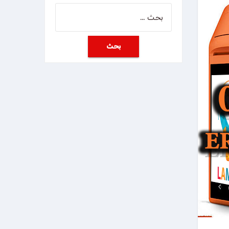
البحث
عن: