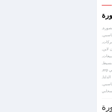
ورة
نصورة
,
اسبي
,
شركات
,
 لاين
,
بيعات
,
 بسيط
,
er
,
الدلتا
,
حاسبي
,
سحابي
رة