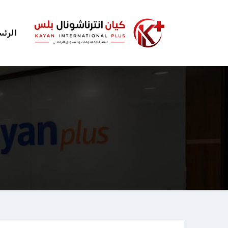
الرئس