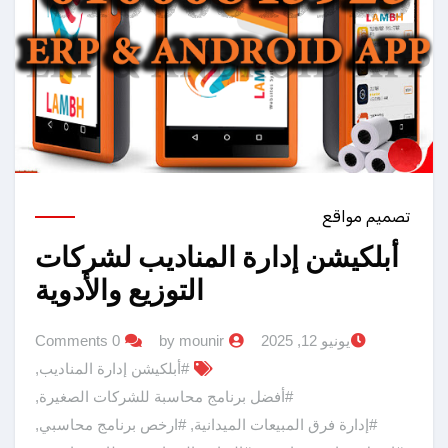
تصميم مواقع
أبلكيشن إدارة المناديب لشركات
التوزيع والأدوية
يونيو 12, 2025
by mounir
0 Comments
#أبلكيشن إدارة المناديب
,
#أفضل برنامج محاسبة للشركات الصغيرة
,
#إدارة فرق المبيعات الميدانية
,
#ارخص برنامج محاسبي
,