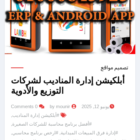
تصميم مواقع
أبلكيشن إدارة المناديب لشركات
التوزيع والأدوية
يونيو 12, 2025
by mounir
0 Comments
#أبلكيشن إدارة المناديب
,
#أفضل برنامج محاسبة للشركات الصغيرة
,
#إدارة فرق المبيعات الميدانية
,
#ارخص برنامج محاسبي
,