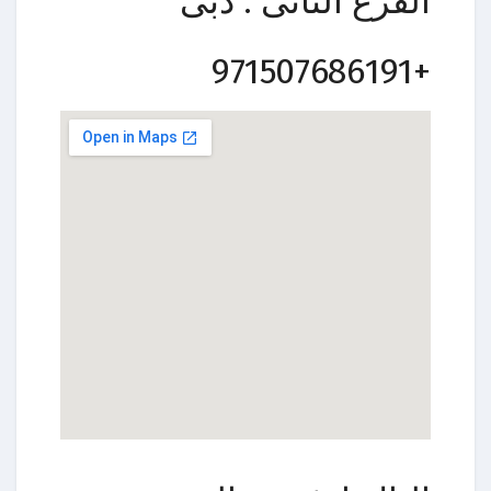
الفرع الثانى : دبى
+971507686191