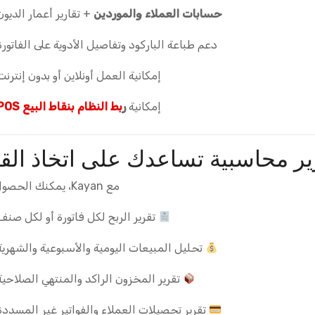
حسابات العملاء والموردين
+ تقارير أعمار الديون
دعم طباعة الباركود وتفاصيل الأدوية على الفاتورة
إمكانية العمل أونلاين أو بدون إنترنت
إمكانية
ر
بط النظام بنقاط البيع POS
ير محاسبية تساعدك على اتخاذ القر
مع Kayan، يمكنك الحصول على:
تقرير الربح لكل فاتورة أو لكل صنف
تحليل المبيعات اليومية والأسبوعية والشهرية
تقرير المخزون الراكد والمنتهي الصلاحية
تقرير تحصيلات العملاء والفواتير غير المسددة