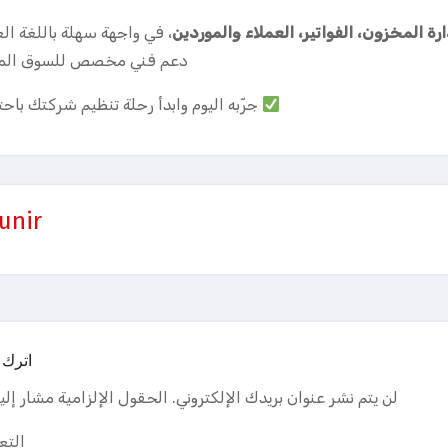
ارة المخزون، الفواتير، العملاء والموردين
، في واجهة سهلة باللغة الع
دعم فني مخصص للسوق الم
جرّبه اليوم وابدأ رحلة تنظيم شركتك باحت
unir
اترك ت
لن يتم نشر عنوان بريدك الإلكتروني.
الحقول الإلزامية مشار إليه
التع