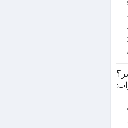
ر؟
ات: