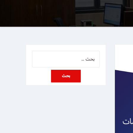
البحث
عن: