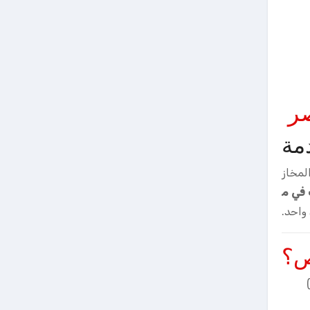
صر
مة
لمخاز
في م
 واحد.
ص؟