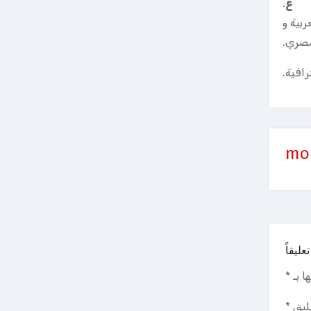
ع
.
ربية و
صري.
رافية.
mo
عليقاً
ا بـ
*
ليق
*