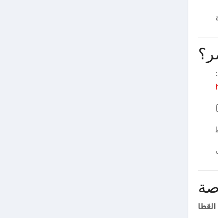
صة
القطا